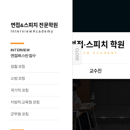
면접&스피치 전문학원
InterviewAcademy
친절한 추쌤의 면접·스피치 학원
INTERVIEW
CLOSE
CHOO INTERVIEW SPEECH ACADEMY
면접패스반 접수
경찰 코칭
학원소개
교수진
소방 코칭
국가직 코칭
지방직·교육청 코칭
군무원 코칭