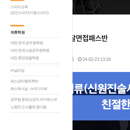
스피치교육
(성인스피치/아동스피치)
제휴학원
[24년1차대비] 경찰면접패스반
대전 한국 공무원학원
대전 한국소방공무원학원
면접스피치학원
대전 중앙경찰학원
0건
1,278회
24-02-23 13:18
바닐라짐
패스관리형독학반
패스독서실 · 스터디카페
공무원 동영상강의 아이패스넷
노량진 도서출판 참다움