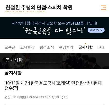
친절한 추쌤의 면접·스피치 학원
CHOO INTERVIEW SPEECH ACADEMY
내용 보기
교수진
교육현장
합격소식
수강후기
공지사항
FAQ
공지사항
공지사항
[10/11월 개강] 한국철도공사(코레일) 면접완성반 [현재
접수중]
면접스피치학원
/
23-10-20 13:45 /
1,323
0
본문
11/10발표