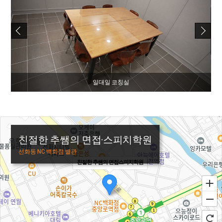
집단면접스터디룸
친절한 추쌤의 면접·스피치학원
선화동 NC 백화점 별관
친절한 추쌤의 면접스피치학원