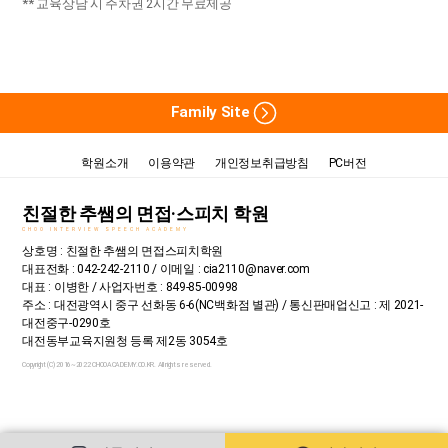
** 교육상담 시 주차권 2시간 무료제공
Family Site
학원소개
이용약관
개인정보취급방침
PC버전
친절한 추쌤의 면접·스피치 학원
CHOO INTERVIEW SPEECH ACADEMY
상호명 : 친절한 추쌤의 면접스피치학원
대표전화 : 042-242-2110 / 이메일 : cia2110@naver.com
대표 : 이병한 / 사업자번호 : 849-85-00998
주소 : 대전광역시 중구 선화동 6-6(NC백화점 별관) / 통신판매업신고 : 제 2021-
대전중구-0290호
대전동부교육지원청 등록 제2동 3054호
Copyright (C) 2016~2022
CHOOACADEMY.CO.KR.
All rights reserved.